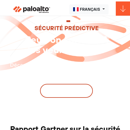
FRANÇAIS
SÉCURITÉ PRÉDICTIVE
Peut-on suivre l’IA
les yeux fermés ?
Découvrez les éclairages et recommandations
®
de Gartner
LIRE LE RAPPORT
Rapport Gartner sur la sécurité