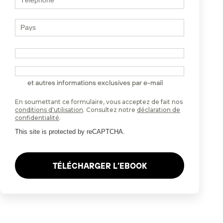
J'aimerais parler à un spécialiste
Je souhaite recevoir des invitations, études, offres
et autres informations exclusives par e-mail
En soumettant ce formulaire, vous acceptez de fait nos
conditions d'utilisation
. Consultez notre
déclaration de
confidentialité
.
This site is protected by reCAPTCHA.
TÉLÉCHARGER L’EBOOK